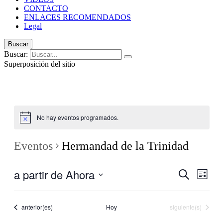
CONTACTO
ENLACES RECOMENDADOS
Legal
Buscar
Buscar:
Superposición del sitio
No hay eventos programados.
Eventos
Hermandad de la Trinidad
a partir de Ahora
Navegaci
Nave
Buscar
Lista
de
de
Seleccionar
vistas
fecha.
búsqueda
de
Eventos
Eventos
anterior(es)
Hoy
siguiente(s)
y
Even