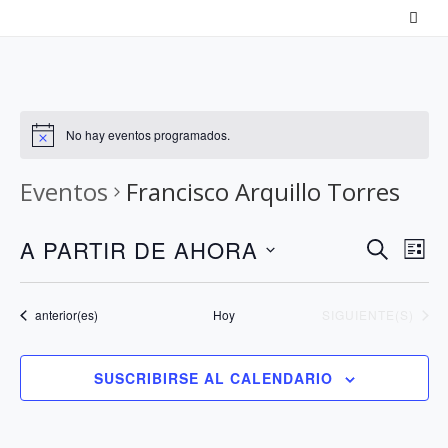
Saltar
al
contenido
No hay eventos programados.
Eventos
Francisco Arquillo Torres
N
N
A PARTIR DE AHORA
B
L
a
U
a
S
I
S
v
v
S
e
Eventos
EVENTOS
anterior(es)
Hoy
SIGUIENTE(S)
C
T
e
e
l
A
A
g
g
e
R
SUSCRIBIRSE AL CALENDARIO
a
a
c
c
c
c