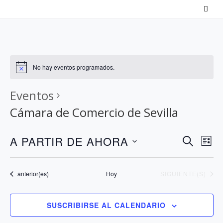
Saltar
al
contenido
No hay eventos programados.
Eventos
Cámara de Comercio de Sevilla
N
N
A PARTIR DE AHORA
B
L
a
U
a
S
I
S
v
v
S
e
Eventos
EVENTOS
anterior(es)
Hoy
SIGUIENTE(S)
C
T
e
e
l
A
A
g
g
e
R
SUSCRIBIRSE AL CALENDARIO
a
a
c