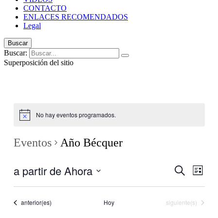
CONTACTO
ENLACES RECOMENDADOS
Legal
Buscar
Buscar:
Superposición del sitio
No hay eventos programados.
Eventos
Año Bécquer
a partir de Ahora
Navegaci
Nave
Buscar
Lista
de
de
Seleccionar
vistas
fecha.
búsqueda
de
Eventos
Eventos
anterior(es)
Hoy
siguiente(s)
y
Even