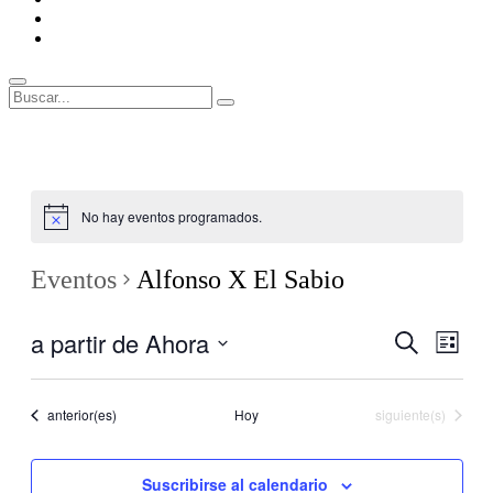
ENLACES
RECOMENDADOS
Legal
Buscar
Buscar:
Superposición
del
sitio
No hay eventos programados.
Eventos
Alfonso X El Sabio
a partir de Ahora
Navegaci
Nave
Buscar
Lista
de
de
Seleccionar
vistas
fecha.
búsqueda
de
Eventos
Eventos
anterior(es)
Hoy
siguiente(s)
y
Even
vistas
Suscribirse al calendario
de