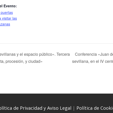
el Evento:
 puertas
 visitar las
azanas
evillanas y el espacio público». Tercera
Conferencia «Juan de
ta, procesión, y ciudad»
sevillana, en el IV cen
olítica de Privacidad y Aviso Legal
|
Política de Cooki