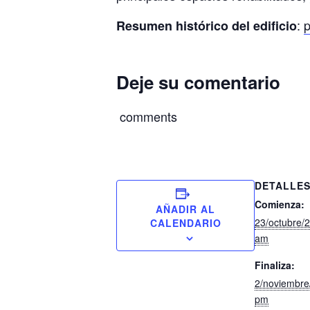
:
p
Resumen histórico del edificio
Deje su comentario
comments
DETALLE
Comienza:
AÑADIR AL
23/octubre/
CALENDARIO
am
Finaliza:
2/noviembre
pm