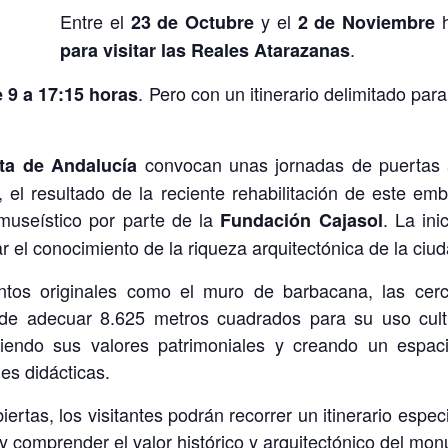
Entre el
y el
23 de Octubre
2 de Noviembre
.
para visitar las Reales Atarazanas
. Pero con un itinerario delimitado para
e 9 a 17:15 horas
convocan unas jornadas de puertas a
ta de Andalucía
el resultado de la reciente rehabilitación de este e
museístico por parte de la
. La ini
Fundación Cajasol
ar el conocimiento de la riqueza arquitectónica de la ciud
ntos originales como el muro de barbacana, las ce
de adecuar 8.625 metros cuadrados para su uso cultur
endo sus valores patrimoniales y creando un espacio
des didácticas.
ertas, los visitantes podrán recorrer un itinerario espe
 y comprender el valor histórico y arquitectónico del mo