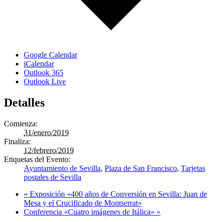
Google Calendar
iCalendar
Outlook 365
Outlook Live
Detalles
Comienza:
31/enero/2019
Finaliza:
12/febrero/2019
Etiquetas del Evento:
Ayuntamiento de Sevilla
,
Plaza de San Francisco
,
Tarjetas
postales de Sevilla
«
Exposición «400 años de Conversión en Sevilla: Juan de
Mesa y el Crucificado de Montserrat»
Conferencia «Cuatro imágenes de Itálica»
»