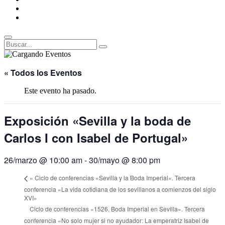
ENLACES
RECOMENDADOS
Legal
Buscar
Buscar:
Superposición
del
« Todos los Eventos
sitio
Este evento ha pasado.
Exposición «Sevilla y la boda de
Carlos I con Isabel de Portugal»
26/marzo @ 10:00 am
-
30/mayo @ 8:00 pm
«
Ciclo de conferencias «Sevilla y la Boda Imperial». Tercera
conferencia «La vida cotidiana de los sevillanos a comienzos del siglo
XVI»
Ciclo de conferencias «1526, Boda Imperial en Sevilla». Tercera
conferencia «No solo mujer si no ayudador: La emperatriz Isabel de