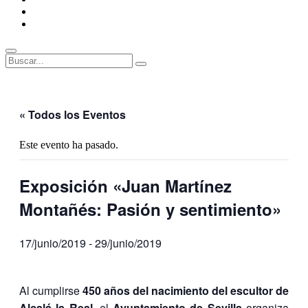
ENLACES
RECOMENDADOS
Legal
Buscar
Buscar:
Superposición
del
sitio
« Todos los Eventos
Este evento ha pasado.
Exposición «Juan Martínez
Montañés: Pasión y sentimiento»
17/junio/2019
-
29/junio/2019
Al cumplirse
450 años del nacimiento del escultor de
Alcalá la Real
, el
Ayuntamiento de Sevilla
organiza