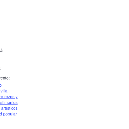
24
5
vento:
o
villa
,
re rezos y
estimonios
artísticos
ad popular