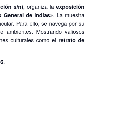
, organiza la
ción s/n)
exposición
. La muestra
o General de Indias»
cular. Para ello, se navega por su
 de ambientes. Mostrando valiosos
enes culturales como el
retrato de
.
26