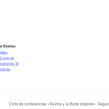
S
el Evento:
ndias
,
El arte de
 memoria: El
eral de
Ciclo de conferencias «Sevilla y la Boda Imperial». Seg