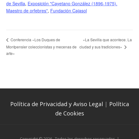
de Sevilla
,
Exposición "Cayetano González (1896-1975).
Maestro de orfebres"
,
Fundación Cajasol
«La Sevilla que acontece. La
Conferencia «Los Duques de
Montpensier coleccionistas y mecenas de
ciudad y sus tradiciones»
arte»
Política de Privacidad y Aviso Legal
|
Política
de Cookies
Copyright © 2026
. Todos los derechos reservados. |