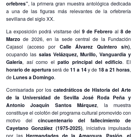
orfebres”
, la primera gran muestra antológica dedicada
a una de las figuras más relevantes de la orfebrería
sevillana del siglo XX.
La exposición podrá visitarse del
9 de Febrero
al
8 de
Marzo
de 2026, en la sede central de la Fundación
Cajasol (acceso por
Calle Álvarez Quintero s/n)
,
ocupando las
salas Velázquez, Murillo, Vanguardia y
Galería
, así como el
patio principal del edificio
. El
horario de apertura
será de
11 a 14
y de
18 a 21 horas
,
de
Lunes a Domingo
.
Comisariada por los
catedráticos de Historia del Arte
de la Universidad de Sevilla José Roda Peña y
Antonio Joaquín Santos Márquez
, la muestra
constituye el colofón del programa cultural promovido con
motivo del
cincuentenario del fallecimiento de
Cayetano González (1975-2025)
, iniciativa impulsada
por las
Hermandades de la Amargura, Pasión, el