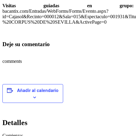
Visitas guiadas en grupo:
bacantix.com/Entradas/WebForms/Forms/Evento.aspx?
id=Cajasol&Recinto=000012&Sala=015&Espectaculo=001931&
%20CORPUS%20DE%20SEVILLA&ActivePage=0
Deje su comentario
comments
Añadir al calendario
Detalles
Comienza: