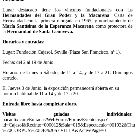
Lugar destacado tiene los vínculos fundacionales con las
Hermandades del Gran Poder y la Macarena
. Carta de
Hermandad con la primera otorgada en 1965, y nombramiento de
María Santísima de la Esperanza Macarena
como protectora de
la
Hermandad de Santa Genoveva.
Horarios y entradas:
Lugar: Fundación Cajasol, Sevilla (Plaza San Francisco, nº 1).
Fecha: del 2 al 19 de Junio.
Horario: de Lunes a Sábado, de 11 a 14, y de 17 a 21. Domingos
cerrado.
El Jueves 3 de Junio, la exposición permanecerá abierta en su
horario habitual de 11 a 14 y de 17 a 20.
Entrada libre hasta completar aforo.
Visitas guiadas individuales:
bacantix.com/Entradas/WebForms/Forms/Evento.aspx?
id=Cajasol&Recinto=000012&Sala=015&Espectaculo=001932&
%20CORPUS%20DE%20SEVILLA&ActivePage=0