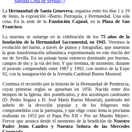
Sagrada Cena de Sevilla»
»
La
Hermandad de Santa Genoveva
, organiza entre los días 1 y 19
de Junio, la exposición «Barrio, Parroquia, y Hermandad. Una sola
cosa. En la sede de la
Fundación Cajasol
, en la
Plaza de San
Francisco
.
La muestra se sumerge en la celebración de los
75 años de la
fundación de la Hermandad Sacramental, en 1945
. Veremos la
evolución del barrio, a través de planos y fotografías, que muestran
la gran transformación urbanística experimentada en este rincón del
sur de Sevilla. En un paisaje hasta entonces dominado por huertas,
campos de tiro y la vía del tren. Y que termina, de momento, durante
el periodo comprendido entre 1987 y 1992, con motivo de la Expo
92, con la inauguración de la Avenida Cardenal Bueno Monreal.
Continua el recorrido por la historia de la Hermandad de Penitencia,
cuyas primeras reglas se aprueban en 1956. Nacida entre dos
tiempos de la Iglesia, dos pontificados, y dos arzobispos cardenales
(D. Pedro Segura y D. José María Bueno Monreal), partiendo del
anhelo de la devoción popular y de los feligreses más
comprometidos con la parroquia, y que elige como lema la proclama
realizada en 1952 por el Papa Pio XII » Por un Mundo Mejor».
Fervor que arranca desde el momento de la bendición de
Nuestro
Padre Jesús Cautivo y Nuestra Señora de las Mercedes
Coronada.