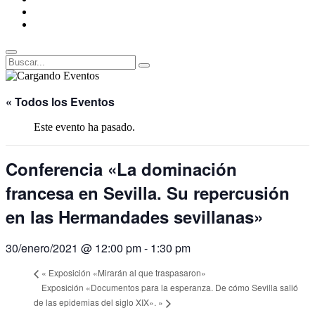
ENLACES
RECOMENDADOS
Legal
Buscar
Buscar:
Superposición
del
« Todos los Eventos
sitio
Este evento ha pasado.
Conferencia «La dominación
francesa en Sevilla. Su repercusión
en las Hermandades sevillanas»
30/enero/2021 @ 12:00 pm
-
1:30 pm
«
Exposición «Mirarán al que traspasaron»
Exposición «Documentos para la esperanza. De cómo Sevilla salió
de las epidemias del siglo XIX».
»