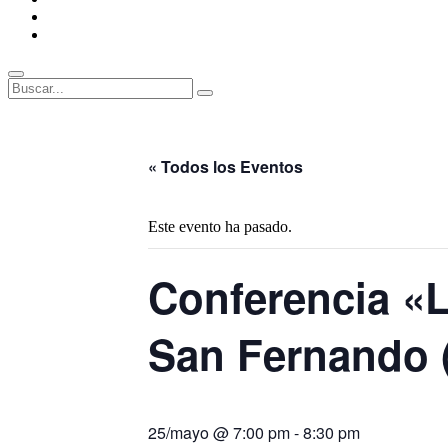
ENLACES
RECOMENDADOS
Legal
Buscar
Buscar:
Superposición
del
sitio
« Todos los Eventos
Este evento ha pasado.
Conferencia «L
San Fernando 
25/mayo @ 7:00 pm
-
8:30 pm