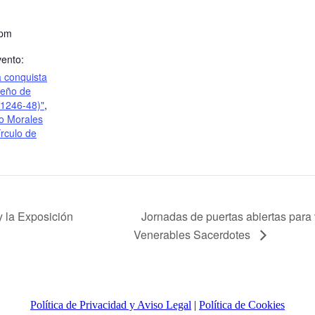
 pm
vento:
a conquista
sueño de
1246-48)"
,
o Morales
rculo de
Jornadas de puertas abiertas para vi
 la Exposición
Venerables Sacerdotes
Política de Privacidad y Aviso Legal
|
Política de Cookies