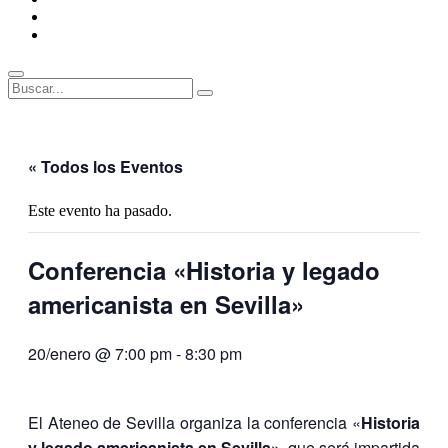
ENLACES
RECOMENDADOS
Legal
Buscar
Buscar:
Superposición
del
sitio
« Todos los Eventos
Este evento ha pasado.
Conferencia «Historia y legado
americanista en Sevilla»
20/enero @ 7:00 pm
-
8:30 pm
El Ateneo de Sevilla organiza la conferencia «
Historia
y legado americanista en Sevilla»
, que será impartida