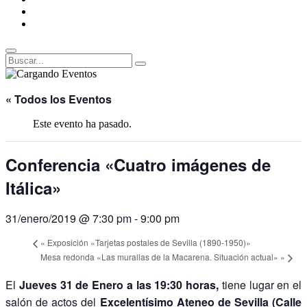
ENLACES
RECOMENDADOS
Legal
Buscar
Buscar:
Superposición
del
« Todos los Eventos
sitio
Este evento ha pasado.
Conferencia «Cuatro imágenes de
Itálica»
31/enero/2019 @ 7:30 pm
-
9:00 pm
«
Exposición «Tarjetas postales de Sevilla (1890-1950)»
Mesa redonda «Las murallas de la Macarena. Situación actual»
»
El
Jueves 31 de Enero a las 19:30 horas,
tiene lugar en el
salón de actos del
Excelentísimo Ateneo de Sevilla (Calle