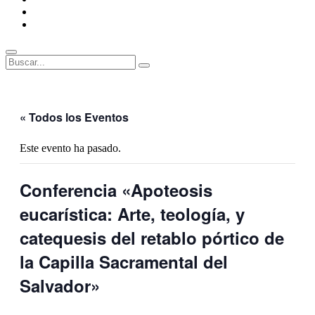
ENLACES
RECOMENDADOS
Legal
Buscar
Buscar:
Superposición
del
sitio
« Todos los Eventos
Este evento ha pasado.
Conferencia «Apoteosis
eucarística: Arte, teología, y
catequesis del retablo pórtico de
la Capilla Sacramental del
Salvador»