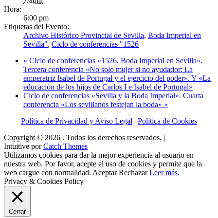
7/abril
Hora:
6:00 pm
Etiquetas del Evento:
Archivo Histórico Provincial de Sevilla
,
Boda Imperial en
Sevilla"
,
Ciclo de conferencias "1526
«
Ciclo de conferencias «1526, Boda Imperial en Sevilla».
Tercera conferencia «No solo mujer si no ayudador: La
emperatriz Isabel de Portugal y el ejercicio del poder». Y «La
educación de los hijos de Carlos I e Isabel de Portugal»
Ciclo de conferencias «Sevilla y la Boda Imperial». Cuarta
conferencia «Los sevillanos festejan la boda»
»
Política de Privacidad y Aviso Legal
|
Política de Cookies
Copyright © 2026
. Todos los derechos reservados. |
Intuitive por
Catch Themes
Utilizamos cookies para dar la mejor experiencia al usuario en
nuestra web. Por favor, acepte el uso de cookies y permite que la
web cargue con normalidad.
Aceptar
Rechazar
Leer más.
Privacy & Cookies Policy
Cerrar