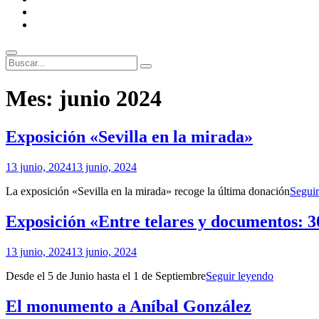
ENLACES
RECOMENDADOS
Legal
Buscar
Buscar:
Superposición
Mes:
junio 2024
del
sitio
Exposición «Sevilla en la mirada»
Por
13 junio, 2024
13 junio, 2024
Patrimonio
La exposición «Sevilla en la mirada» recoge la última donación
Seguir
de
Sevilla
Exposición «Entre telares y documentos: 3
Por
13 junio, 2024
13 junio, 2024
Patrimonio
Exposició
Desde el 5 de Junio hasta el 1 de Septiembre
Seguir leyendo
de
«Entre
Sevilla
telares
El monumento a Aníbal González
y