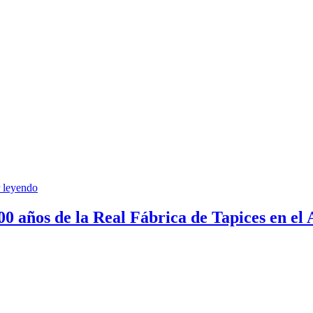
Exposición
 leyendo
«Sevilla
en
00 años de la Real Fábrica de Tapices en el
la
mirada»
n