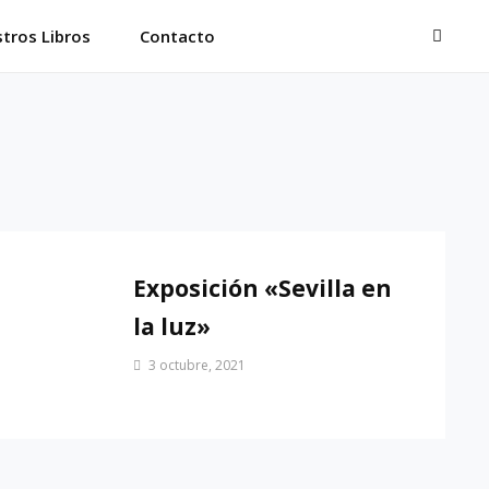
BUSC
tros Libros
Contacto
Exposición «Sevilla en
la luz»
Por
3 octubre, 2021
Patrimonio
de
Sevilla