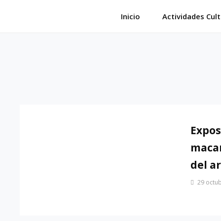
Saltar
Inicio
Actividades Cult
al
contenido
Expos
macar
del a
Por
29 octub
Patrimonio
de
Sevilla