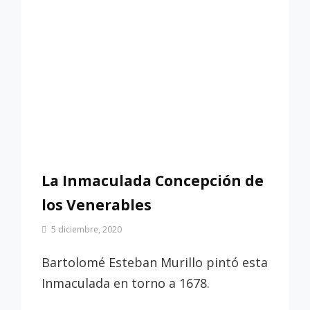
La Inmaculada Concepción de
los Venerables
Por
5 diciembre, 2020
Patrimonio
de
Bartolomé Esteban Murillo pintó esta
Sevilla
Inmaculada en torno a 1678.