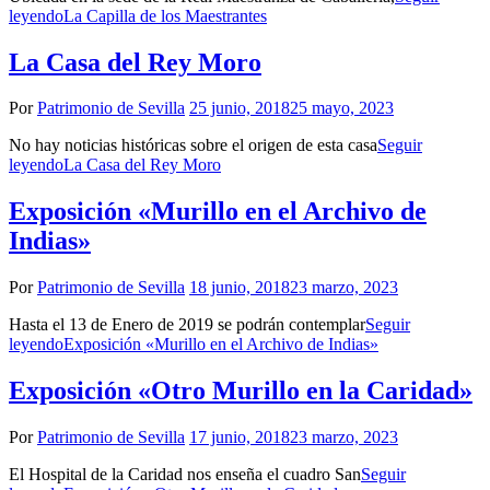
leyendo
La Capilla de los Maestrantes
La Casa del Rey Moro
Por
Patrimonio de Sevilla
25 junio, 2018
25 mayo, 2023
No hay noticias históricas sobre el origen de esta casa
Seguir
leyendo
La Casa del Rey Moro
Exposición «Murillo en el Archivo de
Indias»
Por
Patrimonio de Sevilla
18 junio, 2018
23 marzo, 2023
Hasta el 13 de Enero de 2019 se podrán contemplar
Seguir
leyendo
Exposición «Murillo en el Archivo de Indias»
Exposición «Otro Murillo en la Caridad»
Por
Patrimonio de Sevilla
17 junio, 2018
23 marzo, 2023
El Hospital de la Caridad nos enseña el cuadro San
Seguir