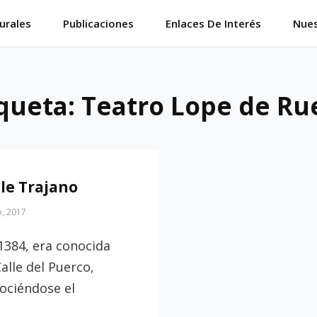
urales
Publicaciones
Enlaces De Interés
Nues
iqueta:
Teatro Lope de Ru
lle Trajano
o, 2017
1384, era conocida
alle del Puerco,
ociéndose el