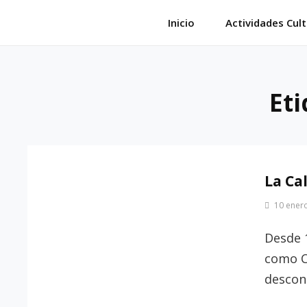
Saltar
Inicio
Actividades Cult
al
contenido
Et
La Ca
Por
10 ener
Patrimonio
de
Desde 
Sevilla
como C
descon