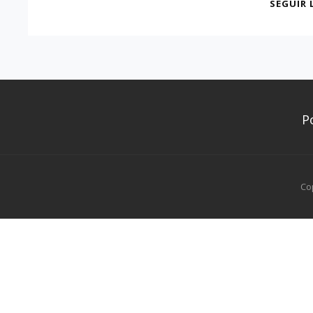
SEGUIR 
P
Co