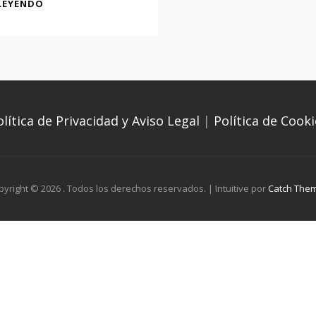
LA
LEYENDO
CALLE
TRAJANO
olítica de Privacidad y Aviso Legal
|
Política de Cooki
pyright © 2026
. Todos los derechos reservados. | Intuitive por
Catch The