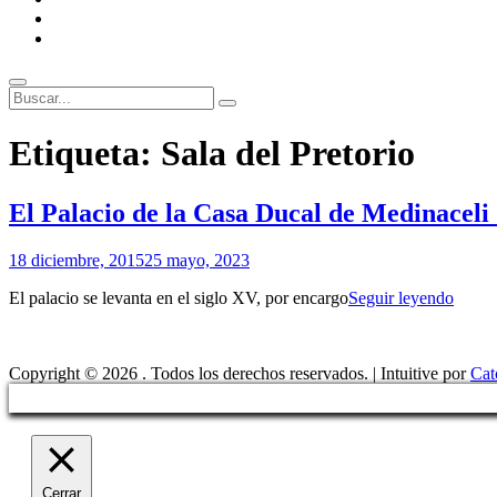
ENLACES
RECOMENDADOS
Legal
Buscar
Buscar:
Superposición
Etiqueta:
Sala del Pretorio
del
sitio
El Palacio de la Casa Ducal de Medinaceli 
Por
18 diciembre, 2015
25 mayo, 2023
Patrimonio
El
El palacio se levanta en el siglo XV, por encargo
Seguir leyendo
de
Palaci
Sevilla
de
la
Copyright © 2026
. Todos los derechos reservados. | Intuitive por
Cat
Casa
Ducal
de
Medin
(Casa
de
Cerrar
Pilato