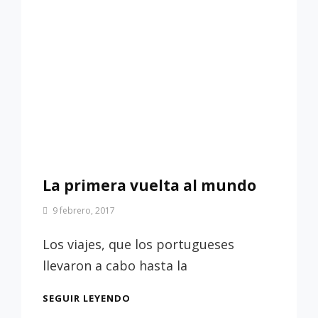
La primera vuelta al mundo
Por
9 febrero, 2017
Patrimonio
de
Los viajes, que los portugueses
Sevilla
llevaron a cabo hasta la
LA
SEGUIR LEYENDO
PRIMERA