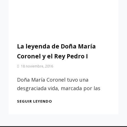
La leyenda de Doña María
Coronel y el Rey Pedro I
Por
18 noviembre, 2016
Patrimonio
de
Doña María Coronel tuvo una
Sevilla
desgraciada vida, marcada por las
LA
SEGUIR LEYENDO
LEYENDA
DE
DOÑA
MARÍA