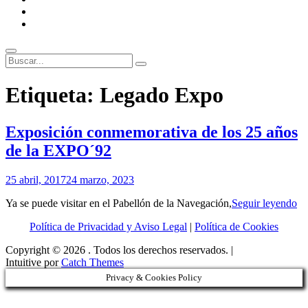
ENLACES
RECOMENDADOS
Legal
Buscar
Buscar:
Superposición
Etiqueta:
Legado Expo
del
sitio
Exposición conmemorativa de los 25 años
de la EXPO´92
Por
25 abril, 2017
24 marzo, 2023
Patrimonio
Ex
Ya se puede visitar en el Pabellón de la Navegación,
Seguir leyendo
de
co
Sevilla
Política de Privacidad y Aviso Legal
|
Política de Cookies
de
lo
Copyright © 2026
. Todos los derechos reservados. |
25
Intuitive por
Catch Themes
añ
de
Privacy & Cookies Policy
la
E