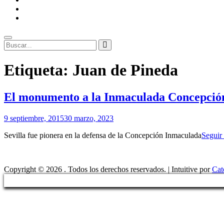
ENLACES
RECOMENDADOS
Legal
Buscar
Buscar:
Superposición
Etiqueta:
Juan de Pineda
del
sitio
El monumento a la Inmaculada Concepció
Por
9 septiembre, 2015
30 marzo, 2023
Patrimonio
Sevilla fue pionera en la defensa de la Concepción Inmaculada
Seguir
de
Sevilla
Copyright © 2026
. Todos los derechos reservados. | Intuitive por
Cat