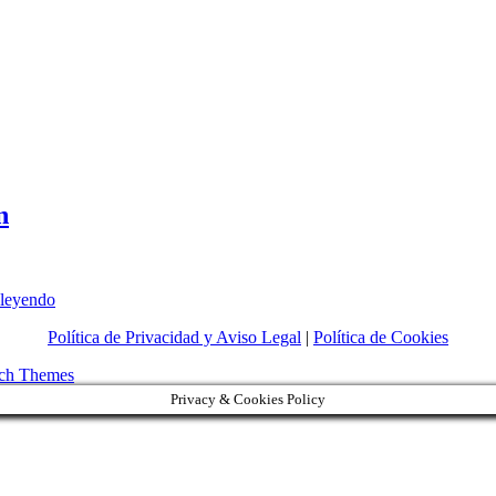
n
El
 leyendo
monumento
Política de Privacidad y Aviso Legal
|
Política de Cookies
a
la
ch Themes
Inmaculada
Concepción
Privacy & Cookies Policy