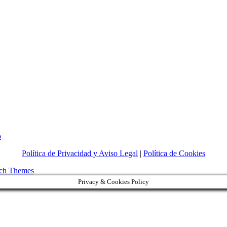
La
o
primera
Política de Privacidad y Aviso Legal
|
Política de Cookies
vuelta
al
ch Themes
mundo
Privacy & Cookies Policy