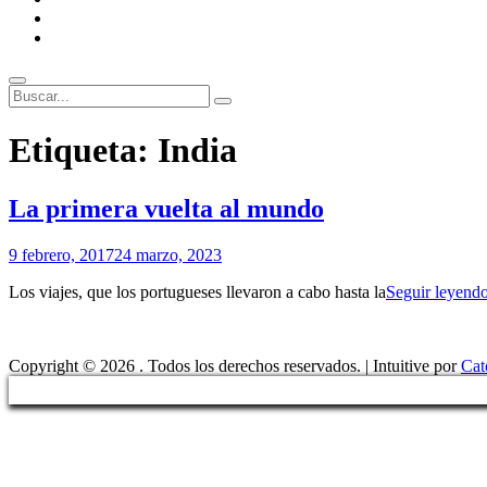
ENLACES
RECOMENDADOS
Legal
Buscar
Buscar:
Superposición
Etiqueta:
India
del
sitio
La primera vuelta al mundo
Por
9 febrero, 2017
24 marzo, 2023
Patrimonio
Los viajes, que los portugueses llevaron a cabo hasta la
Seguir leyend
de
Sevilla
Copyright © 2026
. Todos los derechos reservados. | Intuitive por
Cat