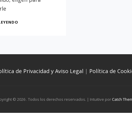
rle
LA
LEYENDO
REBELIÓN
DE
SAN
HERMENEGILDO
CONTRA
SU
PADRE,
olítica de Privacidad y Aviso Legal
|
Política de Cooki
LEOVIGILDO
pyright © 2026
. Todos los derechos reservados. | Intuitive por
Catch The