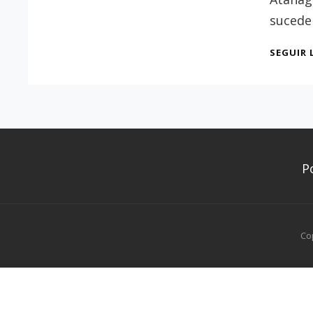
sucede
SEGUIR 
P
Co