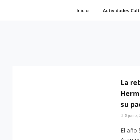
Saltar
Inicio
Actividades Cult
al
contenido
La re
Herme
su pa
Por
8 junio,
Patrimonio
de
El año 
Sevilla
Atanagi