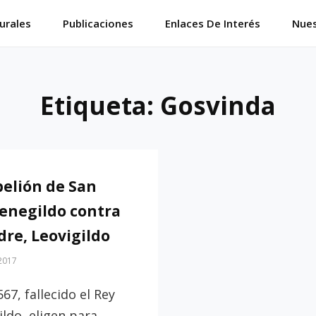
urales
Publicaciones
Enlaces De Interés
Nues
Etiqueta:
Gosvinda
belión de San
negildo contra
dre, Leovigildo
 2017
567, fallecido el Rey
ldo, eligen para