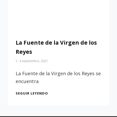
La Fuente de la Virgen de los
Reyes
Por
4 septiembre, 2021
Patrimonio
de
La Fuente de la Virgen de los Reyes se
Sevilla
encuentra
LA
SEGUIR LEYENDO
FUENTE
DE
LA
VIRGEN