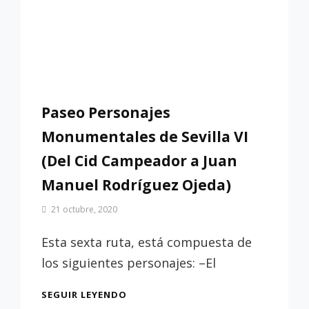
Paseo Personajes
Monumentales de Sevilla VI
(Del Cid Campeador a Juan
Manuel Rodríguez Ojeda)
Por
21 octubre, 2020
Patrimonio
de
Esta sexta ruta, está compuesta de
Sevilla
los siguientes personajes: –El
PASEO
SEGUIR LEYENDO
PERSONAJES