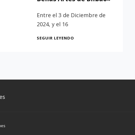
Entre el 3 de Diciembre de
2024, y el 16
EXPOSICIÓN
SEGUIR LEYENDO
«DEL
GRECO
A
ZULOAGA.
OBRAS
MAESTRAS
DEL
ARTE
ESPAÑOL
es
EN
EL
MUSEO
DE
mes
BELLAS
ARTES