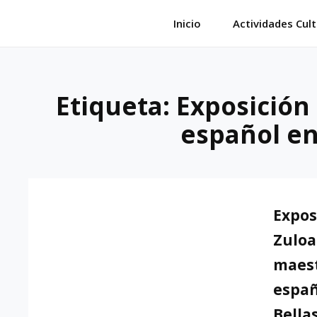
Saltar
Inicio
Actividades Cult
al
contenido
Etiqueta:
Exposición
español en
Expos
Zuloa
maest
españ
Bella