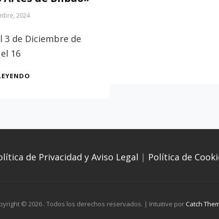
embre, 2024
l 3 de Diciembre de
 el 16
EXPOSICIÓN
LEYENDO
«DEL
GRECO
A
ZULOAGA.
OBRAS
MAESTRAS
DEL
olítica de Privacidad y Aviso Legal
|
Política de Cooki
ARTE
ESPAÑOL
EN
EL
MUSEO
pyright © 2026
. Todos los derechos reservados. | Intuitive por
Catch The
DE