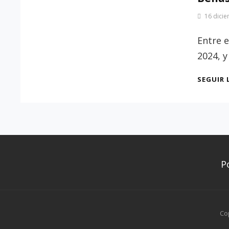
Por
16 dici
Patrimonio
de
Entre e
Sevilla
2024, y
SEGUIR 
P
Co