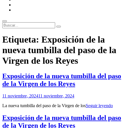
ENLACES
RECOMENDADOS
Legal
Buscar
Buscar:
Superposición
Etiqueta:
Exposición de la
del
sitio
nueva tumbilla del paso de la
Virgen de los Reyes
Exposición de la nueva tumbilla del paso
de la Virgen de los Reyes
Por
11 noviembre, 2024
11 noviembre, 2024
Patrimonio
Exposic
La nueva tumbilla del paso de la Virgen de los
Seguir leyendo
de
de
Sevilla
la
Exposición de la nueva tumbilla del paso
nueva
de la Virgen de los Reyes
tumbilla