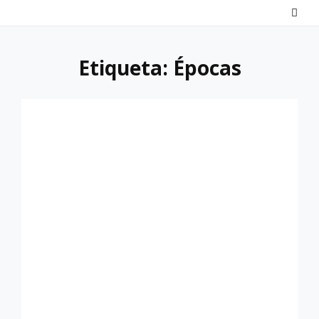
Saltar
al
contenido
Etiqueta:
Épocas