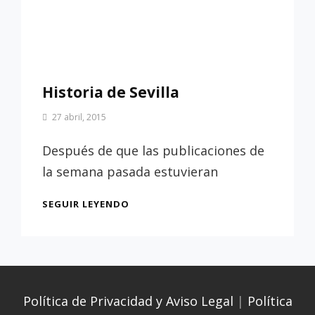
Historia de Sevilla
Por
27 abril, 2015
Patrimonio
de
Después de que las publicaciones de
Sevilla
la semana pasada estuvieran
HISTORIA
SEGUIR LEYENDO
DE
SEVILLA
Política de Privacidad y Aviso Legal
|
Política