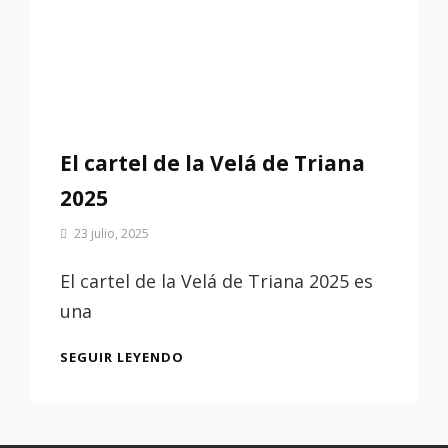
El cartel de la Velá de Triana
2025
Por
23 julio, 2025
Patrimonio
de
El cartel de la Velá de Triana 2025 es
Sevilla
una
EL
SEGUIR LEYENDO
CARTEL
DE
LA
VELÁ