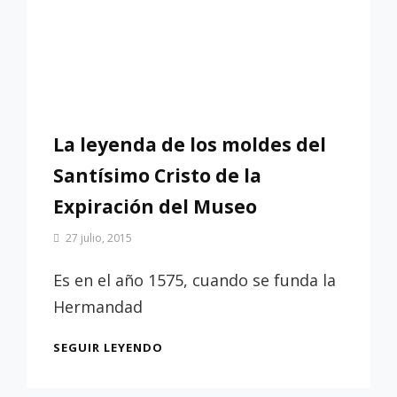
La leyenda de los moldes del
Santísimo Cristo de la
Expiración del Museo
Por
27 julio, 2015
Patrimonio
de
Es en el año 1575, cuando se funda la
Sevilla
Hermandad
LA
SEGUIR LEYENDO
LEYENDA
DE