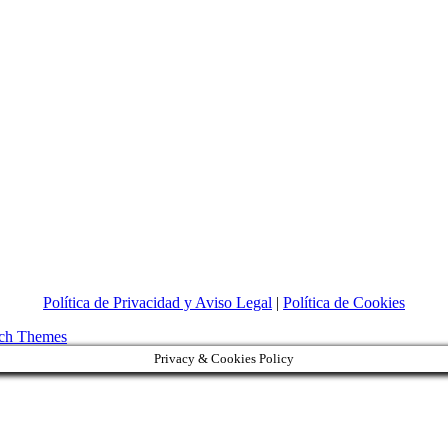
La
Cruz
Política de Privacidad y Aviso Legal
|
Política de Cookies
de
la
ch Themes
Cerrajería
Privacy & Cookies Policy