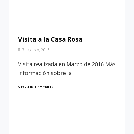
Visita a la Casa Rosa
Por
31 agosto, 2016
Patrimonio
de
Visita realizada en Marzo de 2016 Más
Sevilla
información sobre la
VISITA
SEGUIR LEYENDO
A
LA
CASA
ROSA