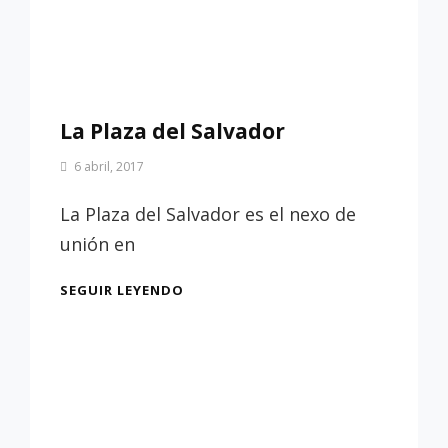
La Plaza del Salvador
Por
6 abril, 2017
Patrimonio
de
La Plaza del Salvador es el nexo de
Sevilla
unión en
LA
SEGUIR LEYENDO
PLAZA
DEL
SALVADOR