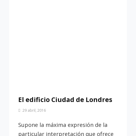
El edificio Ciudad de Londres
Por
29 abril, 2016
Patrimonio
de
Supone la máxima expresión de la
Sevilla
particular interpretación que ofrece