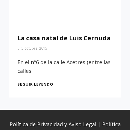
La casa natal de Luis Cernuda
Por
5 octubre, 2015
Patrimonio
de
En el nº6 de la calle Acetres (entre las
Sevilla
calles
LA
SEGUIR LEYENDO
CASA
NATAL
DE
LUIS
CERNUDA
Política de Privacidad y Aviso Legal
|
Política