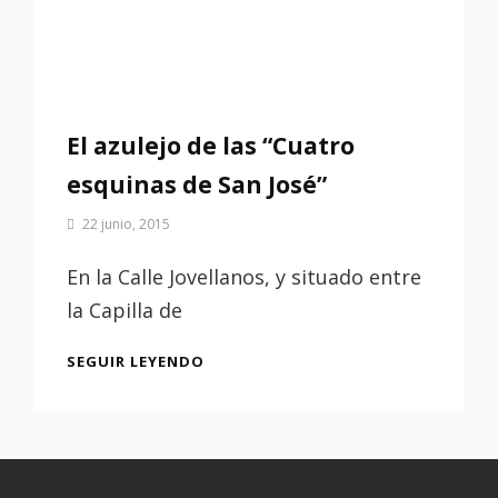
El azulejo de las “Cuatro
esquinas de San José”
Por
22 junio, 2015
Patrimonio
de
En la Calle Jovellanos, y situado entre
Sevilla
la Capilla de
EL
SEGUIR LEYENDO
AZULEJO
DE
LAS
“CUATRO
ESQUINAS