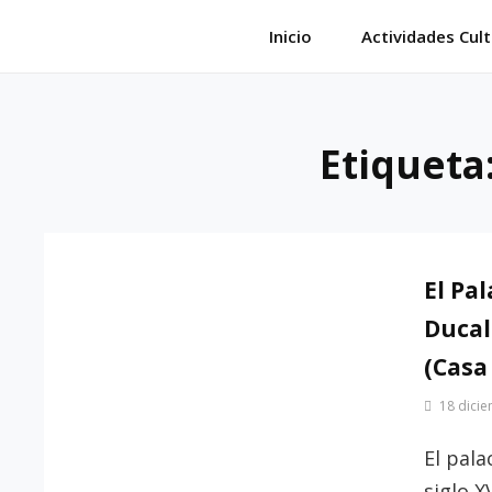
Saltar
Inicio
Actividades Cult
al
contenido
Etiqueta
El Pal
Ducal
(Casa
Por
18 dici
Patrimonio
de
El pala
Sevilla
siglo X