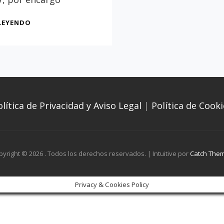
EL
LEYENDO
PALACIO
DE
LA
CASA
DUCAL
DE
MEDINACELI
olítica de Privacidad y Aviso Legal
|
Política de Cooki
(CASA
DE
PILATOS)
pyright © 2026
. Todos los derechos reservados. | Intuitive por
Catch The
Privacy & Cookies Policy