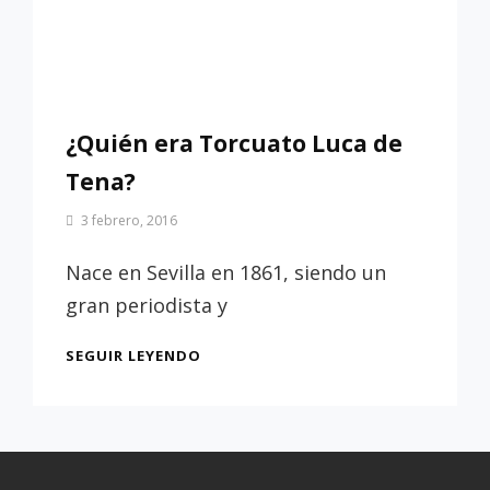
¿Quién era Torcuato Luca de
Tena?
Por
3 febrero, 2016
Patrimonio
de
Nace en Sevilla en 1861, siendo un
Sevilla
gran periodista y
¿QUIÉN
SEGUIR LEYENDO
ERA
TORCUATO
LUCA
DE
TENA?