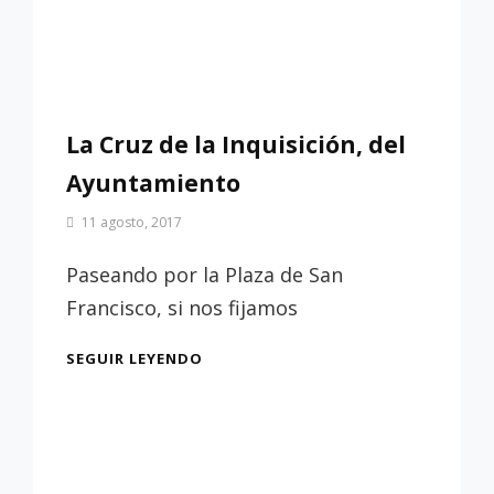
La Cruz de la Inquisición, del
Ayuntamiento
Por
11 agosto, 2017
Patrimonio
de
Paseando por la Plaza de San
Sevilla
Francisco, si nos fijamos
LA
SEGUIR LEYENDO
CRUZ
DE
LA
INQUISICIÓN,
DEL