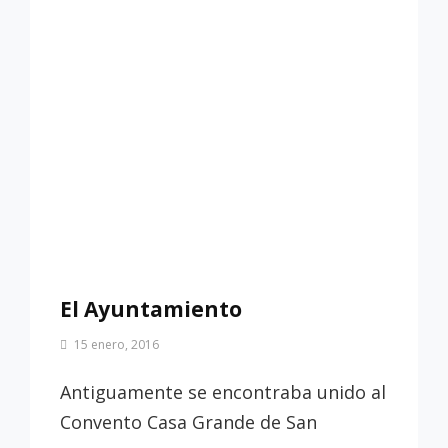
El Ayuntamiento
Por
15 enero, 2016
Patrimonio
de
Antiguamente se encontraba unido al
Sevilla
Convento Casa Grande de San