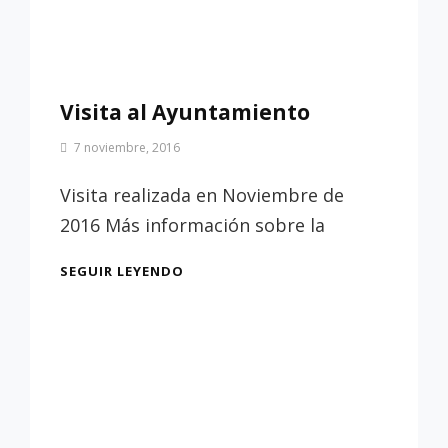
Visita al Ayuntamiento
Por
7 noviembre, 2016
Patrimonio
de
Visita realizada en Noviembre de
Sevilla
2016 Más información sobre la
VISITA
SEGUIR LEYENDO
AL
AYUNTAMIENTO