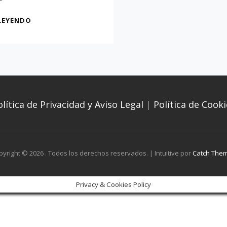
EL
LEYENDO
MONUMENTO
AL
CID
CAMPEADOR
olítica de Privacidad y Aviso Legal
|
Política de Cooki
pyright © 2026
. Todos los derechos reservados. | Intuitive por
Catch The
Privacy & Cookies Policy