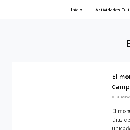
Saltar
Inicio
Actividades Cult
al
contenido
El mo
Camp
Por
20 mayo
Patrimonio
de
El mon
Sevilla
Díaz de
ubicad