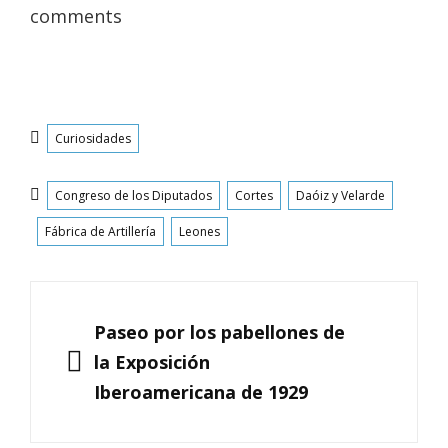
comments
Categorías
Curiosidades
Etiquetas
Congreso de los Diputados
Cortes
Daóiz y Velarde
Fábrica de Artillería
Leones
Navegación
de
ANTERIOR
Paseo por los pabellones de
entradas
la Exposición
Iberoamericana de 1929