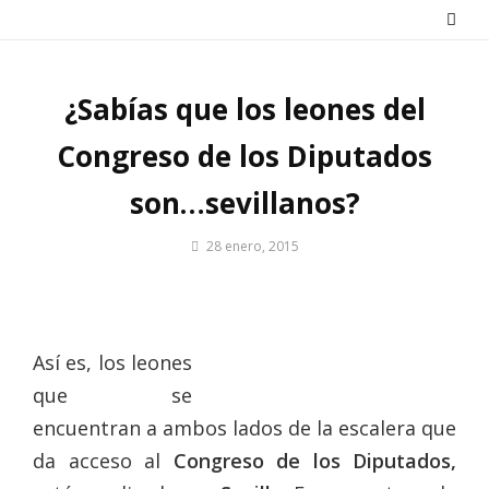
Saltar
al
contenido
¿Sabías que los leones del
Congreso de los Diputados
son…sevillanos?
Por
28 enero, 2015
Patrimonio
de
Sevilla
Así es, los leones
que se
encuentran a ambos lados de la escalera que
da acceso al
Congreso de los Diputados,