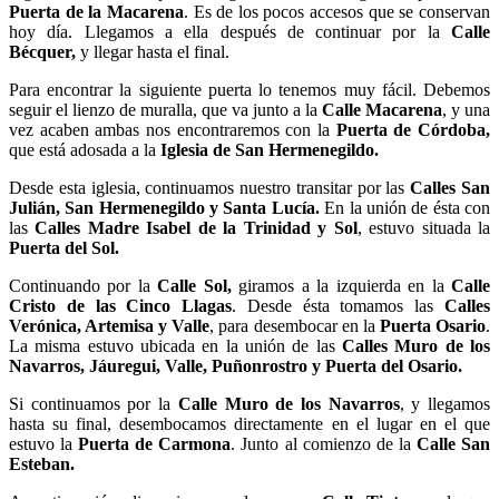
Puerta de la Macarena
. Es de los pocos accesos que se conservan
hoy día. Llegamos a ella después de continuar por la
Calle
Bécquer,
y llegar hasta el final.
Para encontrar la siguiente puerta lo tenemos muy fácil. Debemos
seguir el lienzo de muralla, que va junto a la
Calle Macarena
, y una
vez acaben ambas nos encontraremos con la
Puerta de Córdoba,
que está adosada a la
Iglesia de San Hermenegildo.
Desde esta iglesia, continuamos nuestro transitar por las
Calles San
Julián, San Hermenegildo y Santa Lucía.
En la unión de ésta con
las
Calles Madre Isabel de la Trinidad y Sol
, estuvo situada la
Puerta del Sol.
Continuando por la
Calle Sol,
giramos a la izquierda en la
Calle
Cristo de las Cinco Llagas
. Desde ésta tomamos las
Calles
Verónica, Artemisa y Valle
, para desembocar en la
Puerta Osario
.
La misma estuvo ubicada en la unión de las
Calles Muro de los
Navarros, Jáuregui, Valle, Puñonrostro y Puerta del Osario.
Si continuamos por la
Calle Muro de los Navarros
, y llegamos
hasta su final, desembocamos directamente en el lugar en el que
estuvo la
Puerta de Carmona
. Junto al comienzo de la
Calle San
Esteban.