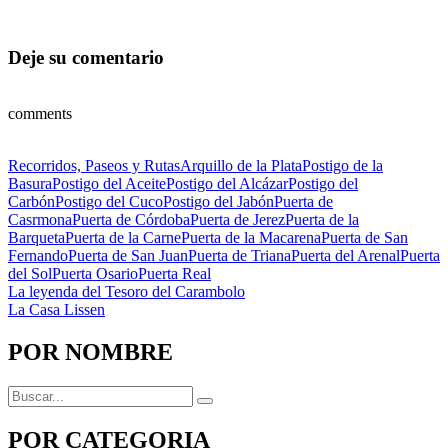
Deje su comentario
comments
Categorías
Etiquetas
Recorridos, Paseos y Rutas
Arquillo de la Plata
Postigo de la
Basura
Postigo del Aceite
Postigo del Alcázar
Postigo del
Carbón
Postigo del Cuco
Postigo del Jabón
Puerta de
Casrmona
Puerta de Córdoba
Puerta de Jerez
Puerta de la
Barqueta
Puerta de la Carne
Puerta de la Macarena
Puerta de San
Fernando
Puerta de San Juan
Puerta de Triana
Puerta del Arenal
Puerta
del Sol
Puerta Osario
Puerta Real
Navegación
Anterior
La leyenda del Tesoro del Carambolo
Siguiente
La Casa Lissen
de
entradas
POR NOMBRE
Buscar:
POR CATEGORIA