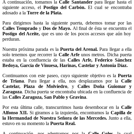
A continuación, tomamos la
Calle Santander
para llegar hasta el
siguiente acceso, el
Postigo del Carbón.
El cual se encontraba
adosado a la
Torre de la Plata.
Para dirigirnos hasta la siguiente puerta, debemos tomar por las
Calles Temprado
y
Dos de Mayo.
Al final de ésta se encuentra el
Postigo del Aceite,
que es uno de los pocos accesos que aún hoy
perduran.
Nuestra próxima parada es la
Puerta del Arenal.
Para llegar a ella
solo tenemos que recorrer la
Calle Arfe
unos metros. Dicha puerta
estaba en la confluencia de las
Calles Arfe, Federico Sánchez
Bedoya, García de Vinuesa, Harinas, Castelar y Antonia Díaz.
Continuamos con este paseo, cuyo siguiente objetivo es la
Puerta
de Triana
. Para llegar a ella, nos desplazamos por la
Calle
Castelar, Plaza de Molviedro
, y
Calles Doña Guiomar y
Zaragoza
. Dicha puerta se encontraba ubicada en la confluencia de
las
Calles Zaragoza, San Pablo y Gravina
.
Por esta última calle, transcurrimos hasta desembocar en la
Calle
Alfonso XII.
Si giramos a la izquierda, encontramos la
Capilla de
la Hermandad de Nuestra Señora de las Mercedes.
Junto a ella,
estuvo en su momento la
Puerta Real.
A continuación, nos adentramos por la
Calle Goles
, la cual