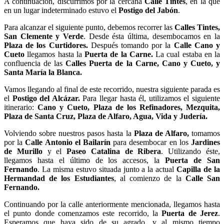
A continuación, discurrimos por la cercana
Calle Tintes
, en la que
en un lugar indeterminado estuvo el
Postigo del Jabón
.
Para alcanzar el siguiente punto, debemos recorrer las
Calles Tintes,
San Clemente y Verde
. Desde ésta última, desembocamos en la
Plaza de los Curtidores.
Después tomando por la
Calle Cano y
Cueto
llegamos hasta la
Puerta de la Carne.
La cual estaba en la
confluencia de las
Calles Puerta de la Carne, Cano y Cueto, y
Santa María la Blanca.
Vamos llegando al final de este recorrido, nuestra siguiente parada es
el
Postigo del Alcázar.
Para llegar hasta él, utilizamos el siguiente
itinerario:
Cano y Cueto, Plaza de los Refinadores, Mezquita,
Plaza de Santa Cruz, Plaza de Alfaro, Agua, Vida y Judería.
Volviendo sobre nuestros pasos hasta la
Plaza de Alfaro,
tomamos
por la
Calle Antonio el Bailarín
para desembocar en los
Jardines
de Murillo
y el
Paseo Catalina de Ribera
. Utilizando éste,
llegamos hasta el último de los accesos, la
Puerta de San
Fernando
. La misma estuvo situada junto a la actual
Capilla de la
Hermandad de los Estudiantes
, al comienzo de la
Calle San
Fernando.
Continuando por la calle anteriormente mencionada, llegamos hasta
el punto donde comenzamos este recorrido, la
Puerta de Jerez
.
Esperamos que haya sido de su agrado, y al mismo tiempo