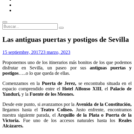
ENLACES
RECOMENDADOS
Legal
Buscar
Buscar:
Superposición
Las antiguas puertas y postigos de Sevilla
del
sitio
Por
15 septiembre, 2017
23 marzo, 2023
Patrimonio
Proponemos uno de los itinerarios más bonitos de los que podemos
de
disfrutar en Sevilla, un paseo por sus
antiguas puertas y
Sevilla
postigos
…..o lo que queda de ellas.
Comenzamos en la
Puerta de Jerez,
se encontraba situada en el
espacio comprendido entre el
Hotel Alfonso XIII
, el
Palacio de
Yanduri,
y la
Fuente de los Meones.
Desde este punto, si avanzamos por la
Avenida de la Constitución,
llegamos hasta el
Teatro Coliseo.
Justo enfrente, encontramos
nuestra siguiente parada, el
Arquillo de la Plata o Puerta de la
Victoria.
Fue uno de los accesos naturales hasta los
Reales
Alcázares.