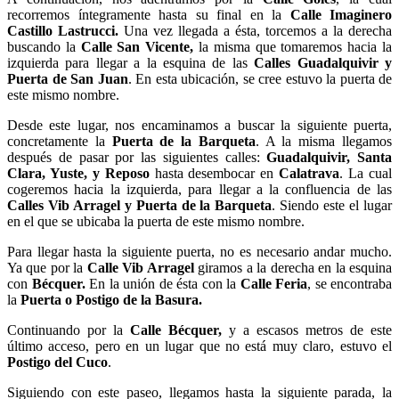
recorremos íntegramente hasta su final en la
Calle Imaginero
Castillo Lastrucci.
Una vez llegada a ésta, torcemos a la derecha
buscando la
Calle San Vicente,
la misma que tomaremos hacia la
izquierda para llegar a la esquina de las
Calles Guadalquivir y
Puerta de San Juan
. En esta ubicación, se cree estuvo la puerta de
este mismo nombre.
Desde este lugar, nos encaminamos a buscar la siguiente puerta,
concretamente la
Puerta de la Barqueta
. A la misma llegamos
después de pasar por las siguientes calles:
Guadalquivir, Santa
Clara, Yuste, y Reposo
hasta desembocar en
Calatrava
. La cual
cogeremos hacia la izquierda, para llegar a la confluencia de las
Calles Vib Arragel y Puerta de la Barqueta
. Siendo este el lugar
en el que se ubicaba la puerta de este mismo nombre.
Para llegar hasta la siguiente puerta, no es necesario andar mucho.
Ya que por la
Calle Vib Arragel
giramos a la derecha en la esquina
con
Bécquer.
En la unión de ésta con la
Calle Feria
, se encontraba
la
Puerta o Postigo de la Basura.
Continuando por la
Calle Bécquer,
y a escasos metros de este
último acceso, pero en un lugar que no está muy claro, estuvo el
Postigo del Cuco
.
Siguiendo con este paseo, llegamos hasta la siguiente parada, la