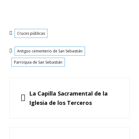
Categorías
Cruces públicas
Etiquetas
Antiguo cementerio de San Sebastián
Parroquia de San Sebastián
Navegación
de
ANTERIOR
La Capilla Sacramental de la
entradas
Iglesia de los Terceros