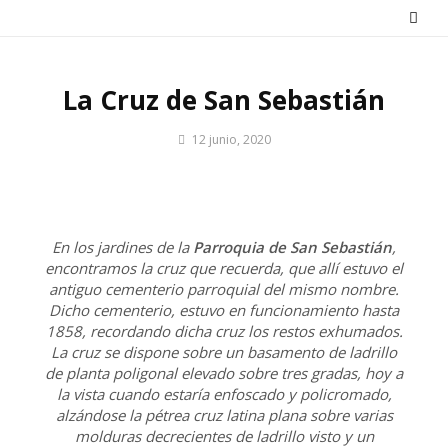
Saltar
al
contenido
La Cruz de San Sebastián
Por
12 junio, 2020
Patrimonio
de
Sevilla
En los jardines de la
Parroquia de San Sebastián
,
encontramos la cruz que recuerda, que allí estuvo el
antiguo cementerio parroquial del mismo nombre.
Dicho cementerio, estuvo en funcionamiento hasta
1858, recordando dicha cruz los restos exhumados.
La cruz se dispone sobre un basamento de ladrillo
de planta poligonal elevado sobre tres gradas, hoy a
la vista cuando estaría enfoscado y policromado,
alzándose la pétrea cruz latina plana sobre varias
molduras decrecientes de ladrillo visto y un